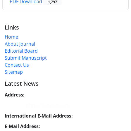
PDF Download
1,797
Links
Home
About Journal
Editorial Board
Submit Manuscript
Contact Us
Sitemap
Latest News
Address:
No. 1, Mohandes St., Darya Blv., THR
Website:
https://jsstpub.com
International E-Mail Address:
info1@jsstpub.com
E-Mail Address:
jsst@jsstpub.com