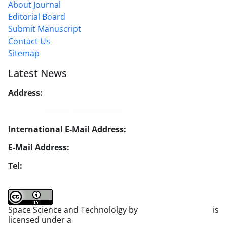
About Journal
Editorial Board
Submit Manuscript
Contact Us
Sitemap
Latest News
Address:
No. 1, Mohandes St., Darya Blv., THR
Website:
https://jsstpub.com
International E-Mail Address:
info1@jsstpub.com
E-Mail Address:
jsst@jsstpub.com
Tel:
+982188366030
Space Science and Technololgy by
scientific quarterly
is
licensed under a
Creative Commons Attribution 4.0