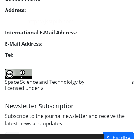
Address:
No. 1, Mohandes St., Darya Blv., THR
Website:
https://jsstpub.com
International E-Mail Address:
info1@jsstpub.com
E-Mail Address:
jsst@jsstpub.com
Tel:
+982188366030
Space Science and Technololgy by
scientific quarterly
is
licensed under a
Creative Commons Attribution 4.0
International License
.
Newsletter Subscription
Subscribe to the journal newsletter and receive the
latest news and updates
Subscribe