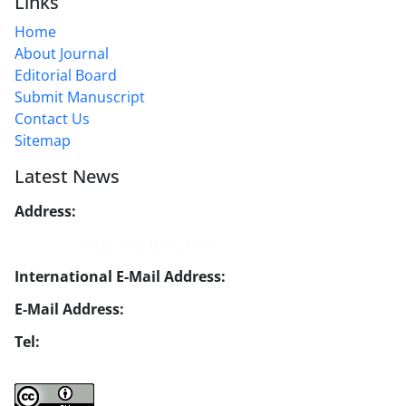
Links
Home
About Journal
Editorial Board
Submit Manuscript
Contact Us
Sitemap
Latest News
Address:
No. 1, Mohandes St., Darya Blv., THR
Website:
https://jsstpub.com
International E-Mail Address:
info1@jsstpub.com
E-Mail Address:
jsst@jsstpub.com
Tel:
+982188366030