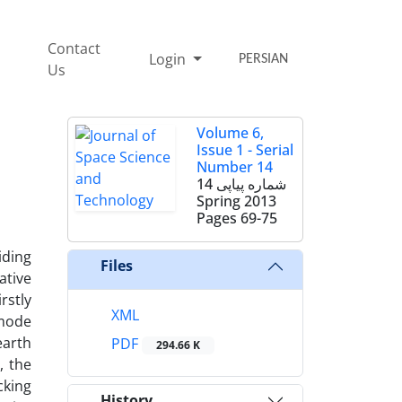
Contact
Login
PERSIAN
Us
Volume 6,
Issue 1 - Serial
Number 14
شماره پیاپی 14
Spring 2013
Pages
69-75
iding
Files
ative
rstly
XML
 mode
earth
PDF
294.66 K
, the
cking
History