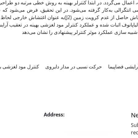
اعمال می‌گردد. در ابتدا کنترلر بهینه به روش خطی مرتبه دو طرا
 انتگرالی به‌کار گرفته می‌شود. در این تحقیق، فرض می‌شود که فض
به عنوان اغتشاش خارجی لحاظ می‌گردد. پایدا
لیاپانوف اثبات شده و عملکرد کنترلر مود لغزشی بهینه در تعقیب آ
 شبیه سازی عملکرد موثر کنترلر پیشنهادی را نشان می‌دهد
ایشی فضاپیما
حرکت نسبی در مدار دایروی
کنترل مود لغزشی ب
Ne
Address:
No. 1, Mohandes St.,
Darya Blv., THR
Sub
Website:
https://jsstpub.com
rec