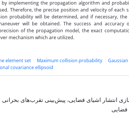
ed by implementing the propagation algorithm and probabil
ssed. Therefore, the precise position and velocity of each 
ision probability will be determined, and if necessary, the
 maneuver will be obtained. The success and accuracy 
precision of the propagation model, the exact computati
euver mechanism which are utilized.
ne element set
Maximum collision probability
Gaussian
ional covariance ellipsoid
زی انتشار اشیای فضایی، پیش‌بینی تقرب‌های بحرانی ما
فضایی