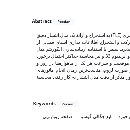
Abstract
Persian
در این مقاله با استفاده از داده‌های در دسترس از مجموعه المان‌های دوسطری (TLE) به استخراج و ارائة یک مدل انتشار دقیق
حرکت و استخراج اطلاعات مداری اشیای فضایی از
یرد. سپس با استفاده ازپیاده‌سازی الگوریتم مدل
انتشار و تئوری احتمالات، به مدل‌سازی تصادم دو ماهواره کاسموس 2251 و ایریدیوم 33 و نیز محاسبة حداکثر احتمال برخورد
ان موقعیت و سرعت هر یک از ماهواره‌ها در روز و
ر صورت لزوم، مناسب‌ترین زمان انجام مانورهای
 متأثر از دقت مدل انتشار به کار رفته، محاسبة
Keywords
Persian
رخورد
تابع چگالی گوسین
صفحة رویارویی