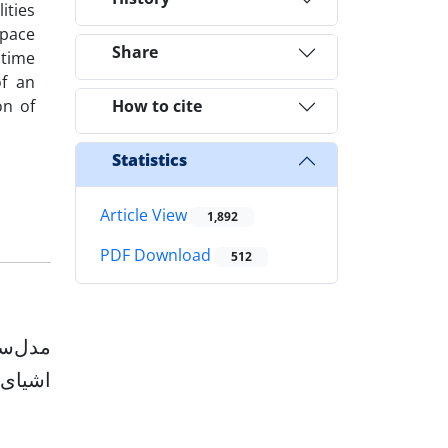
ities
space
Share
 time
of an
on of
How to cite
Statistics
Article View
1,892
PDF Download
512
مدل‌سا
اشیای 