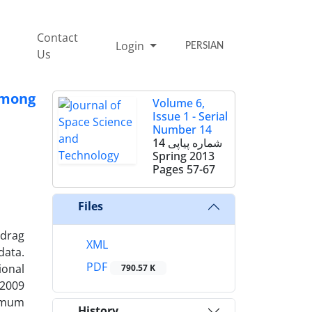
Contact
Login
PERSIAN
Us
among
Volume 6,
Issue 1 - Serial
Number 14
شماره پیاپی 14
Spring 2013
Pages
57-67
Files
 drag
XML
data.
PDF
ional
790.57 K
2009
ximum
History