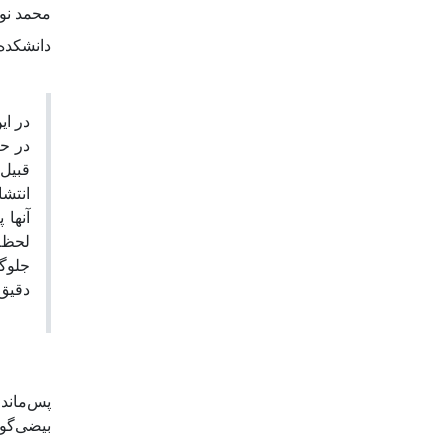
محمد نو
دانشکده 
در حض
قبیل 
آنها 
لحظة 
جلوگی
دقیق.
پس‌ماند
بیضی‌گو