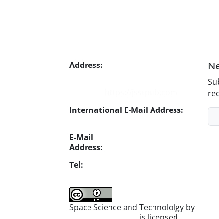
Ne
Address:
No. 1, Mohandes St.,
Darya Blv., THR
Sub
Website:
https://jsstpub.com
rec
International E-Mail Address:
info1@jsstpub.com
E-Mail
Address:
jsst@jsstpub.com
Tel:
+982188366030
Space Science and Technololgy by
scientific quarterly
is licensed