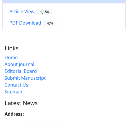
Article View
1,156
PDF Download
474
Links
Home
About Journal
Editorial Board
Submit Manuscript
Contact Us
Sitemap
Latest News
Address:
No. 1, Mohandes St., Darya Blv., THR
Website:
https://jsstpub.com