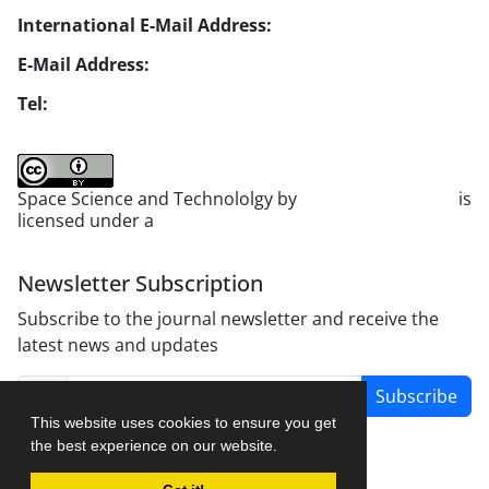
International E-Mail Address:
info1@jsstpub.com
E-Mail Address:
jsst@jsstpub.com
Tel:
+982188366030
Space Science and Technololgy by
scientific quarterly
is
licensed under a
Creative Commons Attribution 4.0
International License
.
Newsletter Subscription
Subscribe to the journal newsletter and receive the
latest news and updates
Subscribe
This website uses cookies to ensure you get
the best experience on our website.