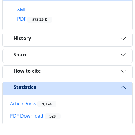
XML
PDF
573.26 K
History
Share
How to cite
Statistics
Article View
1,274
PDF Download
520