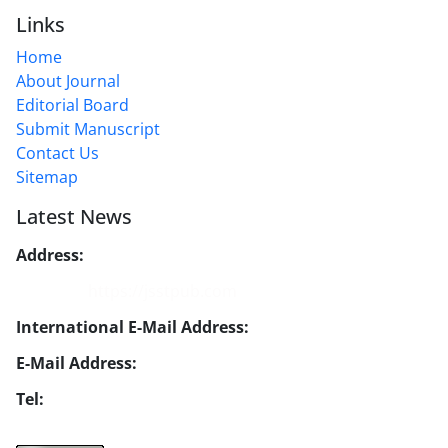
Links
Home
About Journal
Editorial Board
Submit Manuscript
Contact Us
Sitemap
Latest News
Address:
No. 1, Mohandes St., Darya Blv., THR
Website:
https://jsstpub.com
International E-Mail Address:
info1@jsstpub.com
E-Mail Address:
jsst@jsstpub.com
Tel:
+982188366030