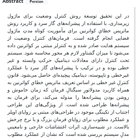
Abstract
Persian
در این تحقیق توسعة روش کنترل وضعیت برای ماژول
زیرمداری، با استفاده از پیشرانه‌های گاز سرد و کاربرد روش
ماتریس خطایِ کواترنین برای مأموریت کوتاه مدتِ ماژول
فضایی انجام گرفته است. فرمان‌‌های کنترل وضعیت از
سیستم هدایت صادر شده و به کنترلر مبتنی بر کواترنین داده
می‌شود تا میزان گشتاور لازم هر محور محاسبه شود. سیستم
تحت کنترل دارای معادلات دینامیکِ حرکتِ وابسته و غیر
خطی بوده و در ترکیب با پیشرانه‌های گاز سرد با عملکرد
غیرخطی و ناپیوسته، دینامیک پیچیده‌ای حاصل می‌شود. قانونِ
کنترلِ غیر خطی بر اساس تعریف ماتریسِ خطایِ کواترنین به
همراه کاربرد مدولاتورِ سیگنالِ فرمان که زمان خاموش و
روشن بودن پیشرانه‌ها را مدوله می‌کند، برای فرمان به
پیشرانه‌ها طراحی شده است. از ویژگی‌های این طراحی
اجتناب از تکینگی موجود در طراحی‌های مبتنی بر زوایای اویلر
و عملکرد مطلوب برای زوایایِ فرمانِ بزرگ و با نرخ چرخش
بالاست. در شبیه‌سازی، اثرات اغتشاشات خارجی و نامعینیِ
مدلِ سیستم بررسی شده است که نشان از عملکرد مطلوب