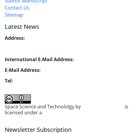
Submit Manuscript
Contact Us
Sitemap
Latest News
Address:
No. 1, Mohandes St., Darya Blv., THR
Website:
https://jsstpub.com
International E-Mail Address:
info1@jsstpub.com
E-Mail Address:
jsst@jsstpub.com
Tel:
+982188366030
Space Science and Technololgy by
scientific quarterly
is
licensed under a
Creative Commons Attribution 4.0
International License
.
Newsletter Subscription