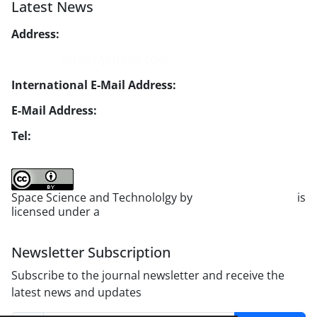
Latest News
Address:
No. 1, Mohandes St., Darya Blv., THR
Website:
https://jsstpub.com
International E-Mail Address:
info1@jsstpub.com
E-Mail Address:
jsst@jsstpub.com
Tel:
+982188366030
Space Science and Technololgy by
scientific quarterly
is
licensed under a
Creative Commons Attribution 4.0
International License
.
Newsletter Subscription
Subscribe to the journal newsletter and receive the
latest news and updates