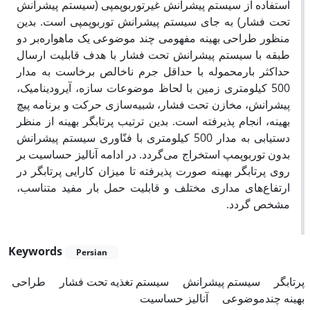
استفاده از سیستم پیشرانش غیرتوربوپمپی (سیستم پیشرانش
تحت فشار) به جای سیستم پیشرانش توربوپمپی است. بدین
منظور طراحی بهینه مفهومی چند موضوعی یک ماهواره‌بر دو
طبقه با سیستم پیشرانش تحت فشار با هدف قابلیت ارسال
حداکثر بارمحموله با حداقل جرم ناخالص برخاست به مدار
500 کیلومتری زمین با لحاظ موضوعات سازه، آیرودینامیک،
پیشرانش، مخازن تحت فشار، شبیه‌سازی حرکت و برنامه پیچ
بهینه، انجام پذیرفته است. بدین ترتیب پرتابگر بهینه از منظر
دستیابی به مدار 500 کیلومتری با فنّاوری سیستم پیشرانش
بدون توربوپمپ استخراج می‌گردد. در ادامه آنالیز حساسیت بر
روی پرتابگر بهینه صورت پذیرفته تا میزان کارایی پرتابگر در
ارتفاع‌های مداری مختلف و قابلیت حمل بار مفید متناسب،
مشخص گردد.
Keywords
Persian
پرتابگر
سیستم پیشرانش
سیستم تغذیه تحت فشار
طراحی
بهینه چندموضوعی
آنالیز حساسیت