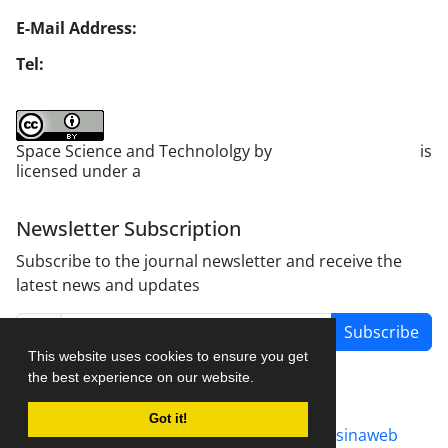
E-Mail Address:
jsst@jsstpub.com
Tel:
+982188366030
Space Science and Technololgy by
scientific quarterly
is
licensed under a
Creative Commons Attribution 4.0
International License
.
Newsletter Subscription
Subscribe to the journal newsletter and receive the
latest news and updates
Subscribe
This website uses cookies to ensure you get
the best experience on our website.
Got it!
Journal management system.
designed by
sinaweb