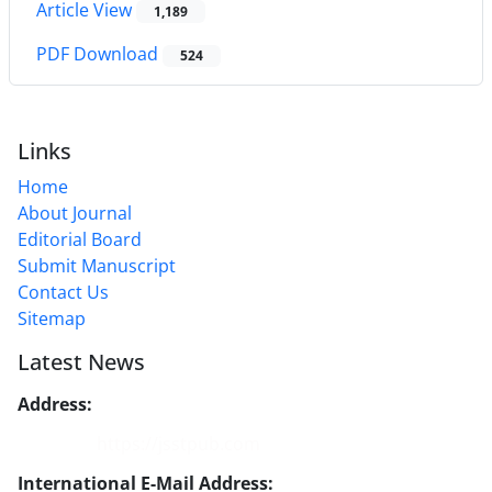
Article View
1,189
PDF Download
524
Links
Home
About Journal
Editorial Board
Submit Manuscript
Contact Us
Sitemap
Latest News
Address:
No. 1, Mohandes St., Darya Blv., THR
Website:
https://jsstpub.com
International E-Mail Address:
info1@jsstpub.com