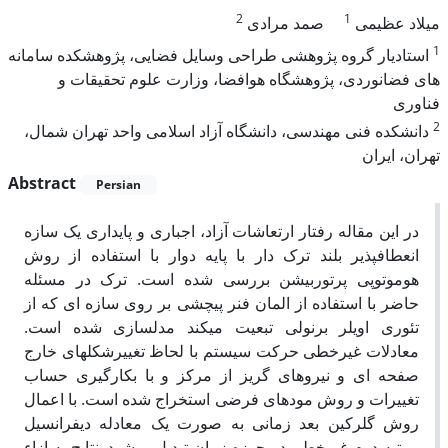
2
1
میلاد عظیمی
صمد مرادی
1
استادیار گروه پژوهشی طراحی وسایل فضایی، پژوهشکده سامانه
های فضانوردی، پژوهشگاه هوافضا، وزارت علوم تحقیقات و
فناوری
2
دانشکده فنی مهندسی، دانشگاه آزاد اسلامی واحد تهران شمال،
تهران، ایران
Abstract
Persian
در این مقاله رفتار ارتعاشات آزاد، اجباری و پایداری یک سازه
انعطافپذیر بلند ترک دار با پایه دوار با استفاده از روش
هوموتوپی پرتوربیشن بررسی شده است. ترک در مسئله
حاضر با استفاده از المان فنر پیچشی بر روی سازه ای که از
تئوری اویلر برنولی تبعیت میکند مدلسازی شده است.
معادلات غیرخطی حرکت سیستم با لحاظ تغییرشکلهای خارج
صفحه ای و نیروهای گریز از مرکز و با بکارگیری حساب
تغییرات و روش مودهای فرضی استخراج شده است. با اعمال
روش گلرکین بعد زمانی به صورت یک معادله دیفرانسیل
مرتبه دوم غیرخطی در حوزه زمان تبدیل میشود. نتایج به ازاء