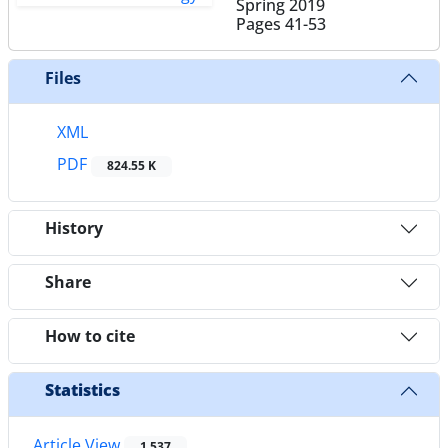
Spring 2019
Pages
41-53
Files
XML
PDF
824.55 K
History
Share
How to cite
Statistics
Article View
1,537