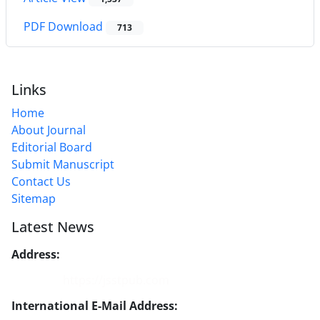
PDF Download
713
Links
Home
About Journal
Editorial Board
Submit Manuscript
Contact Us
Sitemap
Latest News
Address:
No. 1, Mohandes St., Darya Blv., THR
Website:
https://jsstpub.com
International E-Mail Address:
info1@jsstpub.com