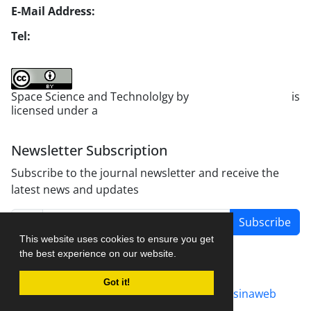
E-Mail Address:
jsst@jsstpub.com
Tel:
+982188366030
Space Science and Technololgy by
scientific quarterly
is
licensed under a
Creative Commons Attribution 4.0
International License
.
Newsletter Subscription
Subscribe to the journal newsletter and receive the
latest news and updates
Subscribe
This website uses cookies to ensure you get
the best experience on our website.
Got it!
Journal management system.
designed by
sinaweb