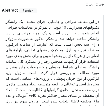
تهران، ایران
Abstract
Persian
در این مقاله، طراحی و جانمایی اجزای مختلف یک رانشگر
تک‎مؤلفه‎ای هیدرازینی 10 نیوتنی با تمرکز بر محاسبات طراحی
انجام شده است. براین اساس، یک نمونه مهندسی از این
رانشگر ساخته خواهد شد. رانشگر مذکور به صورت ماژولار
دارای سه بخش اصلی است که عبارتند از: سامانه انژکتور،
محفظه تجزیه و نازل. به کمک روش­های تحلیلی، پارامترهای
اصلی برای هر یک از این بخش­ها تعیین و برای بخش بعدی مورد
استفاده قرار گرفته‎اند. همچنین رفتار و عملکرد کلی سامانه
رانشگر به ازای شرایط محیطی و خصوصیات ماده پیشران
مورد مطالعه و بررسی قرار گرفته است. ماژول اول،
انژکتور، از نوع جریان پیچشی با ورودی‌های مماسی است که
مخروط اسپری توخالی با زاویه متوسط، ایجاد می‎نماید. ماژول
دوم، محفظه تجزیه حاوی گرانول‎های کاتالیست است که ابعاد
آن محفظه بر مبنای معیار حداکثر تجزیه 40% آمونیاک و عدد
ماخ محفظه 02/0 انتخاب شده است. ماژول سوم نیز نازل