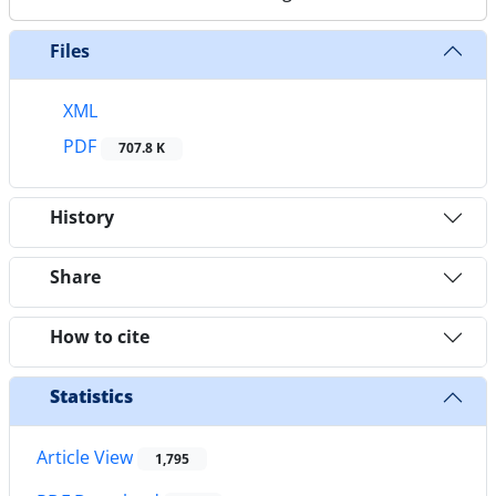
Files
XML
PDF
707.8 K
History
Share
How to cite
Statistics
Article View
1,795