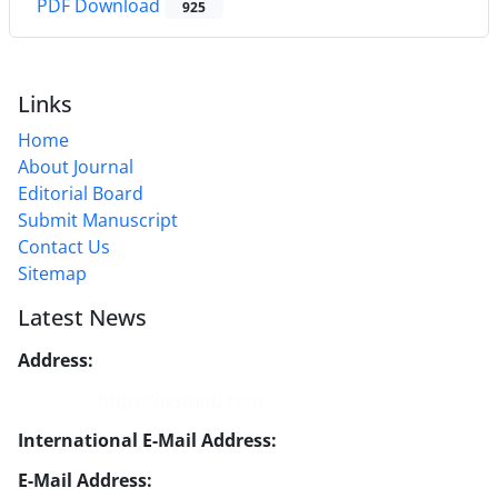
PDF Download
925
Links
Home
About Journal
Editorial Board
Submit Manuscript
Contact Us
Sitemap
Latest News
Address:
No. 1, Mohandes St., Darya Blv., THR
Website:
https://jsstpub.com
International E-Mail Address:
info1@jsstpub.com
E-Mail Address:
jsst@jsstpub.com