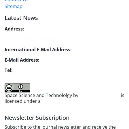
Sitemap
Latest News
Address:
No. 1, Mohandes St., Darya Blv., THR
Website:
https://jsstpub.com
International E-Mail Address:
info1@jsstpub.com
E-Mail Address:
jsst@jsstpub.com
Tel:
+982188366030
Space Science and Technololgy by
scientific quarterly
is
licensed under a
Creative Commons Attribution 4.0
International License
.
Newsletter Subscription
Subscribe to the journal newsletter and receive the