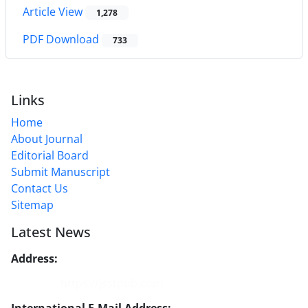
Article View
1,278
PDF Download
733
Links
Home
About Journal
Editorial Board
Submit Manuscript
Contact Us
Sitemap
Latest News
Address:
No. 1, Mohandes St., Darya Blv., THR
Website:
https://jsstpub.com