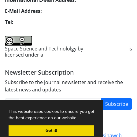
International E-Mail Address:
info1@jsstpub.com
E-Mail Address:
jsst@jsstpub.com
Tel:
+982188366030
Space Science and Technololgy by
scientific quarterly
is
licensed under a
Creative Commons Attribution 4.0
International License
.
Newsletter Subscription
Subscribe to the journal newsletter and receive the
latest news and updates
Subscribe
This website uses cookies to ensure you get
the best experience on our website.
Got it!
Journal management system.
designed by
sinaweb