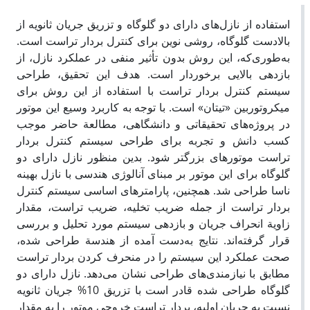
استفاده از نازل‌های دارای دو گلوگاه و تزریق جریان ثانویه از
بالادست گلوگاه، روشی نوین برای کنترل بردار تراست است.
به‌طوری‌که، این روش بدون تأثیر منفی در عملکرد نازل، از
بازدهی بالایی برخوردار است. هدف این تحقیق، طراحی
سیستم کنترل بردار تراست با استفاده از این روش برای
میکرو‌توربین «تیتان» است. با توجه به کاربرد وسیع این موتور
در پروژه‌های تحقیقاتی و دانشگاهی، مطالعة حاضر موجب
کسب دانش و تجربه برای طراحی سیستم کنترل بردار
تراست موتورهای بزرگتر ‌شود. بدین منظور نازل دارای دو
گلوگاه برای این موتور بر مبنای آنالوژی هندسی با نازل بهینه
ناسا طراحی شد. همچنین، پارامترهای اساسی سیستم کنترل
بردار تراست از جمله ضریب تخلیه، ضریب تراست، مقدار
زاویة انحراف جریان و بازدهی سیستم مورد تحلیل و بررسی
قرار گرفته‌اند. نتایج به‌دست آمده از هندسة طراحی شده،
صحت عملکرد این سیستم را در منحرف کردن بردار تراست
مطابق با نیازمندی‌های طراحی نشان می‌دهد. نازل دارای دو
گلوگاه طراحی شده قادر است با تزریق 10% جریان ثانویه
نسبت به جریان اولیه، بردار تراست خروجی موتور را به مقدار