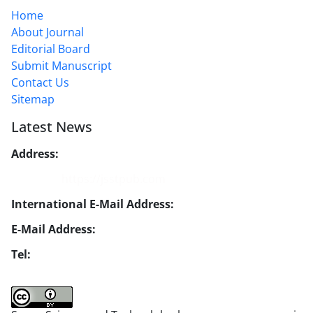
Home
About Journal
Editorial Board
Submit Manuscript
Contact Us
Sitemap
Latest News
Address:
No. 1, Mohandes St., Darya Blv., THR
Website:
https://jsstpub.com
International E-Mail Address:
info1@jsstpub.com
E-Mail Address:
jsst@jsstpub.com
Tel:
+982188366030