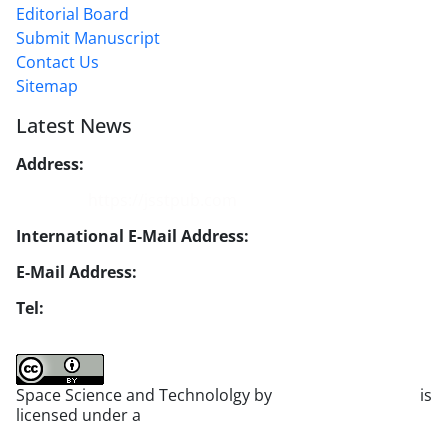
Editorial Board
Submit Manuscript
Contact Us
Sitemap
Latest News
Address:
No. 1, Mohandes St., Darya Blv., THR
Website:
https://jsstpub.com
International E-Mail Address:
info1@jsstpub.com
E-Mail Address:
jsst@jsstpub.com
Tel:
+982188366030
Space Science and Technololgy by
scientific quarterly
is
licensed under a
Creative Commons Attribution 4.0
International License
.