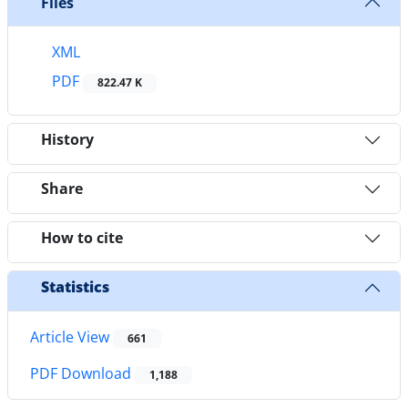
Files
XML
PDF
822.47 K
History
Share
How to cite
Statistics
Article View
661
PDF Download
1,188