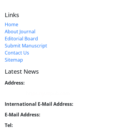
Links
Home
About Journal
Editorial Board
Submit Manuscript
Contact Us
Sitemap
Latest News
Address:
No. 1, Mohandes St., Darya Blv., THR
Website:
https://jsstpub.com
International E-Mail Address:
info1@jsstpub.com
E-Mail Address:
jsst@jsstpub.com
Tel:
+982188366030