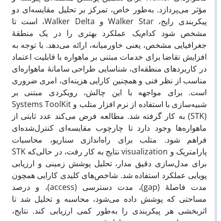
مؤثر می‌پردازد. به‌طور خاص، تمرکز بر تحلیل مقایسه‌ای دو
پیکربندی رایج، Walker Star و Walker Delta، است تا
مشخص شود کدام‌یک عملکرد بهتری را در یک منطقۀ
جغرافیایی مشخص، یعنی خاورمیانه، ارائه می‌دهد. با توجه به
افزایش تقاضا برای خدمات مبتنی بر ماهواره با قابلیت اعتماد
در کاربردهای منطقه‌ای، شناسایی طراحی سامانهٔ ماهواره‌ای
مناسب از نظر فنی و همچنین کارایی هزینه‌ای، امری ضروری
است. برای مواجهه با این چالش، رویکردی مبتنی بر
شبیه‌سازی با استفاده از نرم افزار متلب و Systems ToolKit
(STK) به کار گرفته شد. مطالعه فرض می‌کند عدد ثابتی از
ماهواره‌ها وجود دارد تا چارچوب مقایسه‌ای کنترل‌شده‌ای
فراهم شود. متلب برای راه‌اندازی سناریو، محاسبات
پارامتریک و visualization نتایج به کار رفت، در حالی‌که STK
برای مدل‌سازی دقیق مدار، تحلیل پوشش زمینی و ارزیابی
پویایی عملکرد استفاده شد. شاخص‌های کلیدی کارایی همچون
مدت فاصلهٔ (gap)، مدت دسترسی (access)، و درصد
مساحتی که پوشش داده می‌شود، محاسبه و تحلیل شد تا
اثربخشی هر پیکربندی را به‌طور کمی ارزیابی کند. نتایج،