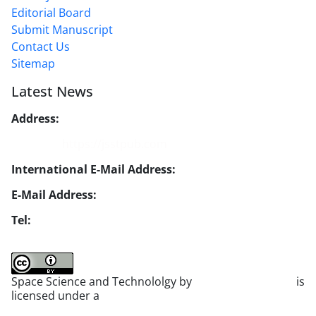
Editorial Board
Submit Manuscript
Contact Us
Sitemap
Latest News
Address:
No. 1, Mohandes St., Darya Blv., THR
Website:
https://jsstpub.com
International E-Mail Address:
info1@jsstpub.com
E-Mail Address:
jsst@jsstpub.com
Tel:
+982188366030
Space Science and Technololgy by
scientific quarterly
is
licensed under a
Creative Commons Attribution 4.0
International License
.