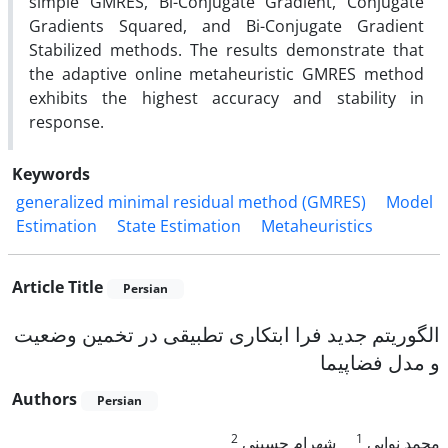
simple GMRES, Bi-Conjugate Gradient, Conjugate
Gradients Squared, and Bi-Conjugate Gradient
Stabilized methods. The results demonstrate that
the adaptive online metaheuristic GMRES method
exhibits the highest accuracy and stability in
response.
Keywords
generalized minimal residual method (GMRES)
Model
Estimation
State Estimation
Metaheuristics
Article Title
Persian
الگوریتم جدید فرا ابتکاری تطبیقی در تخمین وضعیت
و مدل فضاپیما
Authors
Persian
2
1
محمد نوابی
شهرام حسینی