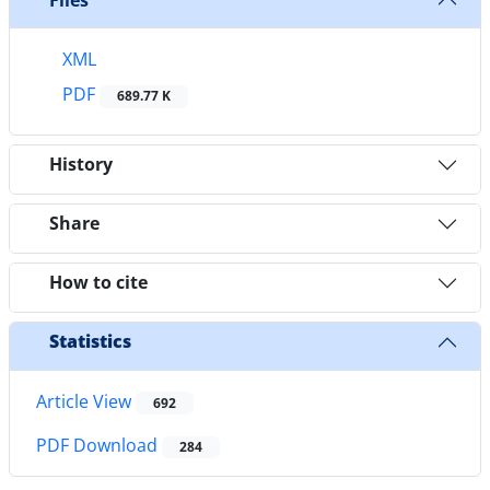
XML
PDF
689.77 K
History
Share
How to cite
Statistics
Article View
692
PDF Download
284