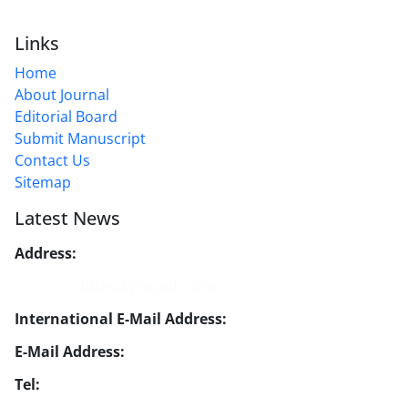
Links
Home
About Journal
Editorial Board
Submit Manuscript
Contact Us
Sitemap
Latest News
Address:
No. 1, Mohandes St., Darya Blv., THR
Website:
https://jsstpub.com
International E-Mail Address:
info1@jsstpub.com
E-Mail Address:
jsst@jsstpub.com
Tel:
+982188366030