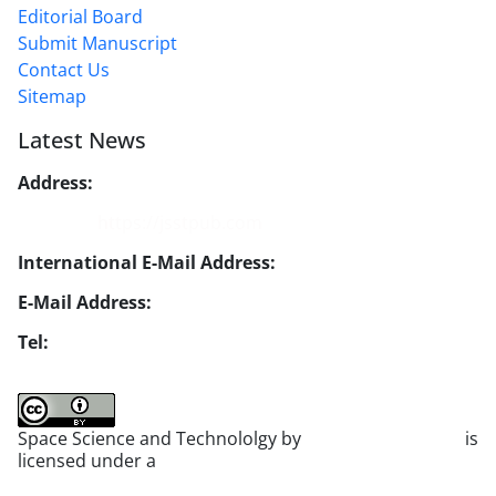
Editorial Board
Submit Manuscript
Contact Us
Sitemap
Latest News
Address:
No. 1, Mohandes St., Darya Blv., THR
Website:
https://jsstpub.com
International E-Mail Address:
info1@jsstpub.com
E-Mail Address:
jsst@jsstpub.com
Tel:
+982188366030
Space Science and Technololgy by
scientific quarterly
is
licensed under a
Creative Commons Attribution 4.0
International License
.