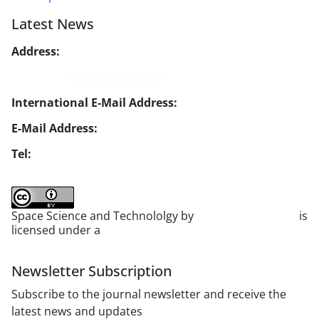
Latest News
Address:
No. 1, Mohandes St., Darya Blv., THR
Website:
https://jsstpub.com
International E-Mail Address:
info1@jsstpub.com
E-Mail Address:
jsst@jsstpub.com
Tel:
+982188366030
Space Science and Technololgy by
scientific quarterly
is
licensed under a
Creative Commons Attribution 4.0
International License
.
Newsletter Subscription
Subscribe to the journal newsletter and receive the
latest news and updates