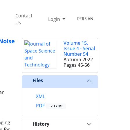
Contact
Login
PERSIAN
Us
Noise
Volume 15,
Issue 4 - Serial
Number 54
Autumn 2022
Pages
45-56
Files
ran
XML
PDF
2.17 M
nging
History
e for