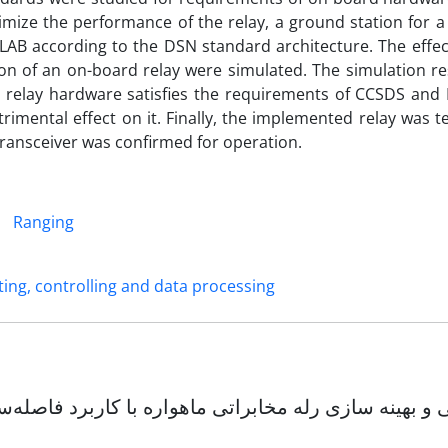
imize the performance of the relay, a ground station for a
B according to the DSN standard architecture. The effec
n of an on-board relay were simulated. The simulation re
t relay hardware satisfies the requirements of CCSDS an
imental effect on it. Finally, the implemented relay was t
 Transceiver was confirmed for operation.
Ranging
ing, controlling and data processing
و بهینه سازی رله مخابراتی ماهواره‌ با کاربرد فاصله‌س