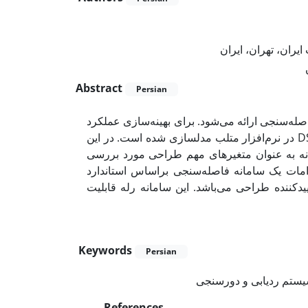
ران، تهران، ایران
Abstract
Persian
فاصله‌سنجی ارائه می‌شود. برای بهینه‌سازی عملکرد
این رله مخابراتی، یک سامانه فاصله‌سنجی مطابق با معماری استاندارد DSN در نرم‌افزار متلب مدلسازی شده است. در این
انه به عنوان متغیرهای مهم طراحی مورد بررسی
زامات یک سامانه فاصله‌سنجی براساس استاندارد
CCSDS و DSN ده طراحی می‌باشد. این سامانه رله قابلیت
Keywords
Persian
یستم ردیابی و دورسنجی
References