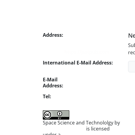
Ne
Address:
No. 1, Mohandes St.,
Darya Blv., THR
Sub
Website:
https://jsstpub.com
rec
International E-Mail Address:
info1@jsstpub.com
E-Mail
Address:
jsst@jsstpub.com
Tel:
+982188366030
Space Science and Technololgy by
scientific quarterly
is licensed
under a
Creative Commons