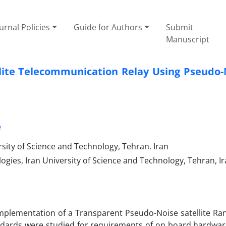
urnal Policies
Guide for Authors
Submit
Manuscript
llite Telecommunication Relay Using Pseudo-
2
sity of Science and Technology, Tehran. Iran
gies, Iran University of Science and Technology, Tehran, I
 implementation of a Transparent Pseudo-Noise satellite Ra
dards were studied for requirements of on board hardwar