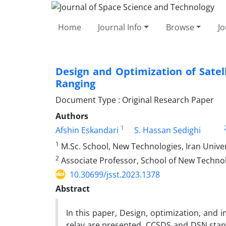
Home
Journal Info
Browse
Jo
Design and Optimization of Sate
Ranging
Document Type : Original Research Paper
Authors
1
Afshin Eskandari
S. Hassan Sedighi
1
M.Sc. School, New Technologies, Iran Univer
2
Associate Professor, School of New Technolo
10.30699/jsst.2023.1378
Abstract
In this paper, Design, optimization, and
relay are presented. CCSDS and DSN stan