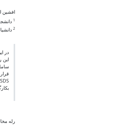
افشین 
1
دانشجوی
2
دانشیار
در ای
ساما
قرار 
بکار.
رله مخا