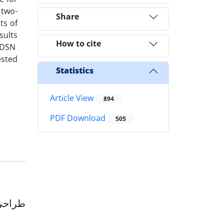
 two-
Share
ts of
sults
How to cite
d DSN
ested
Statistics
Article View
894
PDF Download
505
طراحی 