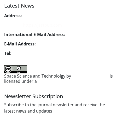
Latest News
Address:
No. 1, Mohandes St., Darya Blv., THR
Website:
https://jsstpub.com
International E-Mail Address:
info1@jsstpub.com
E-Mail Address:
jsst@jsstpub.com
Tel:
+982188366030
Space Science and Technololgy by
scientific quarterly
is
licensed under a
Creative Commons Attribution 4.0
International License
.
Newsletter Subscription
Subscribe to the journal newsletter and receive the
latest news and updates