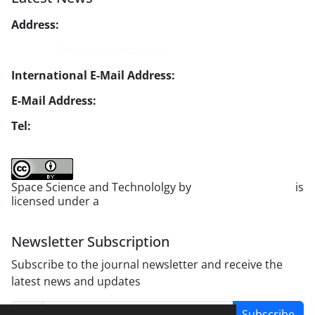
Address:
No. 1, Mohandes St., Darya Blv., THR
Website:
https://jsstpub.com
International E-Mail Address:
info1@jsstpub.com
E-Mail Address:
jsst@jsstpub.com
Tel:
+982188366030
Space Science and Technololgy by
scientific quarterly
is
licensed under a
Creative Commons Attribution 4.0
International License
.
Newsletter Subscription
Subscribe to the journal newsletter and receive the
latest news and updates
Subscribe