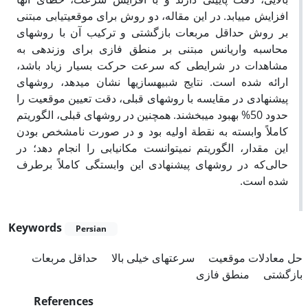
افزایش می­یابد. در این مقاله، دو روش برای موقعیت­یابی مبتنی
بر روش حداقل مربعات بازگشتی و ترکیب آن با روش­های
محاسبه واریانس مبتنی بر منطق فازی برای وزن­دهی به
مشاهدات در شرایطی که سرعت حرکت بسیار زیاد باشد،
ارائه شده است. نتایج شبیه­سازی­ها نشان می­دهد، روش­های
پیشنهادی در مقایسه با روش­های­ قبلی، دقت تعیین موقعیت را
حدود 50% بهبود می­بخشند. همچنین در روش­های قبلی، الگوریتم
کاملاً وابسته به نقطة اولیه بود و در صورت نامشخص بودن
این مقدار، الگوریتم نمی­توانست مکان­یابی را انجام دهد؛ در
حالی‌که در روش­های پیشنهادی این وابستگی کاملاً برطرف
شده است.
Keywords
Persian
حل معادلات موقعیت
سرعت­های خیلی بالا
حداقل مربعات
بازگشتی
منطق فازی
References