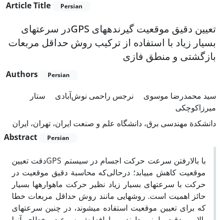
Article Title
Persian
تعیین دقیق موقعیت گیرنده­های GPSدر سرعت­های
بسیار زیاد با استفاده از ترکیب روش حداقل مربعات
بازگشتی و منطق فازی
Authors
Persian
سید محمدرضا موسوی
نرجس راحمی نوش‌آبادی
ستار
میرزاکوچکی
دانشکدة مهندسی برق، دانشگاه علم و صنعت ایران، تهران، ایران
Abstract
Persian
با بالارفتن سرعت حرکت اجسام در سیستم GPSدقت تعیین
موقعیت کاهش می­یابد؛ درحالی‌که محاسبة دقیق موقعیت در
حرکت با سرعت­های بسیار زیاد نظیر حرکت ماهواره­ها بسیار
حائز اهمیت است. روش­هایی مانند روش حداقل مربعات خطا
که برای تعیین موقعیت استفاده می­شوند، در چنین سرعت­های
بالایی، دقت پایینی دارند و با افزایش سرعت، خطای آن­ها