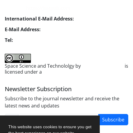
Website:
https://jsstpub.com
International E-Mail Address:
info1@jsstpub.com
E-Mail Address:
jsst@jsstpub.com
Tel:
+982188366030
Space Science and Technololgy by
scientific quarterly
is
licensed under a
Creative Commons Attribution 4.0
International License
.
Newsletter Subscription
Subscribe to the journal newsletter and receive the
latest news and updates
Subscribe
This website uses cookies to ensure you get
the best experience on our website.