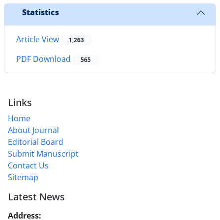
Statistics
Article View
1,263
PDF Download
565
Links
Home
About Journal
Editorial Board
Submit Manuscript
Contact Us
Sitemap
Latest News
Address:
No. 1, Mohandes St., Darya Blv., THR