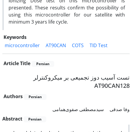
Ionizing Dose test on this microcontroller is
presented. These results confirm the possibility of
using this microcontroller for our satellite with
minimum 3 years life cycle.
Keywords
microcontroller
AT90CAN
COTS
TID Test
Article Title
Persian
تست آسیب دوز تجمیعی بر میکروکنترلر
AT90CAN128
Authors
Persian
وفا صدقی
سیدمصطفی صفوی‌همامی
Abstract
Persian