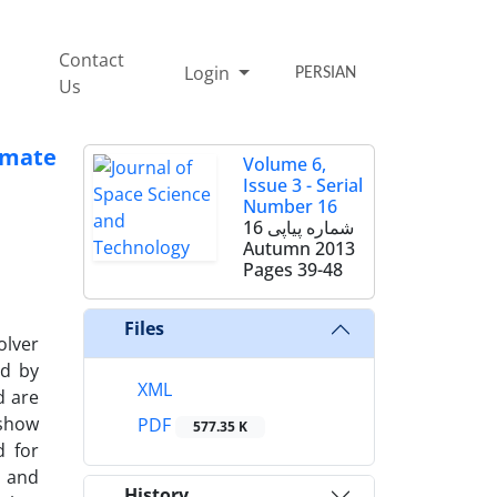
Contact
Login
PERSIAN
Us
imate
Volume 6,
Issue 3 - Serial
Number 16
شماره پیاپی 16
Autumn 2013
Pages
39-48
Files
olver
ed by
XML
d are
 show
PDF
577.35 K
d for
s and
History