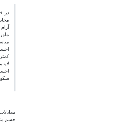
در ف
محاسب
آرام 
ماورا
مناس
اجسام
کمتر
لایه‌
اجسام
سکون 
معادلات 
جسم مت