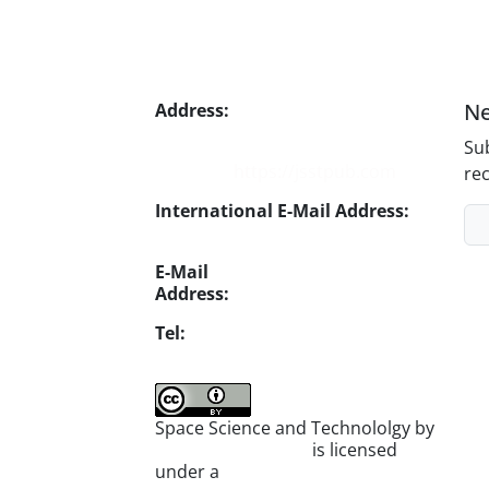
Ne
Address:
No. 1, Mohandes St.,
Darya Blv., THR
Sub
Website:
https://jsstpub.com
rec
International E-Mail Address:
info1@jsstpub.com
E-Mail
Address:
jsst@jsstpub.com
Tel:
+982188366030
Space Science and Technololgy by
scientific quarterly
is licensed
under a
Creative Commons