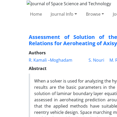
Home
Journal Info
Browse
Jo
Assessment of Solution of th
Relations for Aeroheating of Axi
Authors
R. Kamali –Moghadam
S. Nouri
M. R
Abstract
When a solver is used for analyzing the hy
results are the basic parameters in the 
solution of laminar boundary layer equa
assessed in aeroheating prediction aro
that the applied methods have suitabl
reentry vehicle design. Space marching m