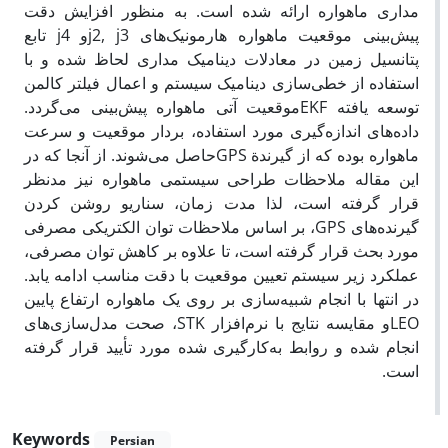
مداری ماهواره ارائه شده است. به منظور افزایش دقت
پیش‌بینی موقعیت ماهواره هارمونیک‌های j2, j3و j4 تابع
پتانسیل زمین در معادلات دینامیک مداری لحاظ شده و با
استفاده از خطی‌‌سازی دینامیک سیستم و اعمال فیلتر کالمن
توسعه یافته EKFموقعیت آتی ماهواره پیش‌بینی می‌گردد.
داده‌های اندازه‌گیری مورد استفاده، بردار موقعیت و سرعت
ماهواره بوده که از گیرندة GPSحاصل می‌شوند. از آنجا که در
این مقاله ملاحظات طراحی سیستمی ماهواره نیز مدنظر
قرار گرفته است، لذا مدت زمان، سناریو روشن کردن
گیرنده‌های GPS، بر اساس ملاحظات توان الکتریکی مصرفی
مورد بحث قرار گرفته است، تا علاوه بر کاهش توان مصرفی،
عملکرد زیر سیستم تعیین موقعیت با دقت مناسب ادامه یابد.
در انتها با انجام شبیه‌سازی بر روی یک ماهواره ارتفاع پایین
LEOو مقایسه نتایج با نرم‌افزار STK، صحت مدل‌سازی‌های
انجام شده و روابط به‌کارگیری شده مورد تأیید قرار گرفته
است.
Keywords
Persian