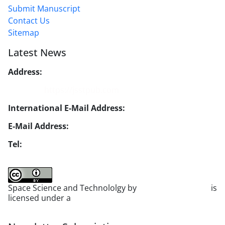
Submit Manuscript
Contact Us
Sitemap
Latest News
Address:
No. 1, Mohandes St., Darya Blv., THR
Website:
https://jsstpub.com
International E-Mail Address:
info1@jsstpub.com
E-Mail Address:
jsst@jsstpub.com
Tel:
+982188366030
Space Science and Technololgy by
scientific quarterly
is
licensed under a
Creative Commons Attribution 4.0
International License
.