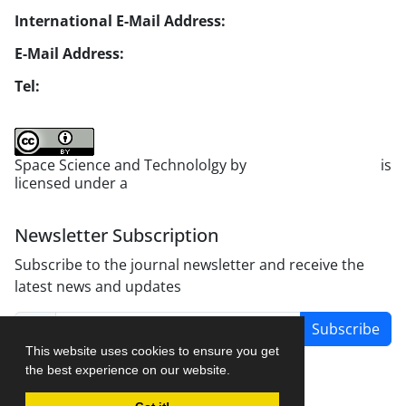
International E-Mail Address:
info1@jsstpub.com
E-Mail Address:
jsst@jsstpub.com
Tel:
+982188366030
Space Science and Technololgy by
scientific quarterly
is
licensed under a
Creative Commons Attribution 4.0
International License
.
Newsletter Subscription
Subscribe to the journal newsletter and receive the
latest news and updates
Subscribe
This website uses cookies to ensure you get
the best experience on our website.