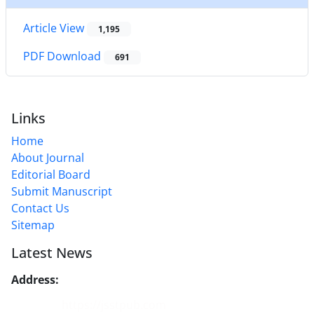
Article View
1,195
PDF Download
691
Links
Home
About Journal
Editorial Board
Submit Manuscript
Contact Us
Sitemap
Latest News
Address:
No. 1, Mohandes St., Darya Blv., THR
Website:
https://jsstpub.com