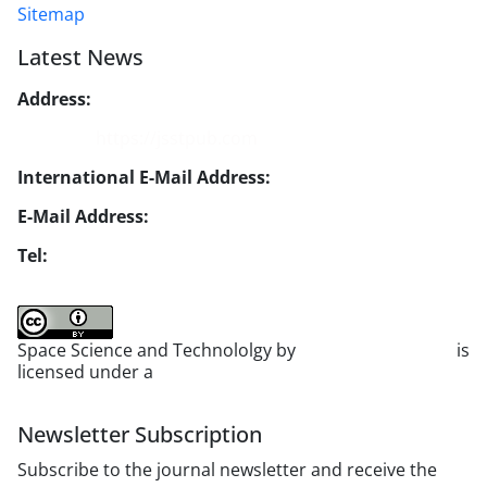
Sitemap
Latest News
Address:
No. 1, Mohandes St., Darya Blv., THR
Website:
https://jsstpub.com
International E-Mail Address:
info1@jsstpub.com
E-Mail Address:
jsst@jsstpub.com
Tel:
+982188366030
Space Science and Technololgy by
scientific quarterly
is
licensed under a
Creative Commons Attribution 4.0
International License
.
Newsletter Subscription
Subscribe to the journal newsletter and receive the