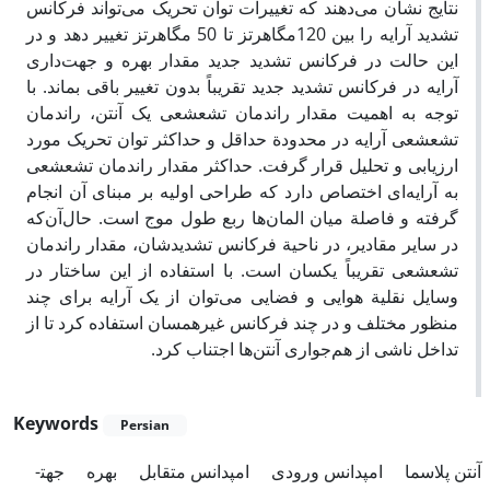
نتایج نشان می‌دهند که تغییرات توان تحریک می‌تواند فرکانس
تشدید آرایه را بین 120مگاهرتز تا 50 مگاهرتز تغییر دهد و در
این حالت در فرکانس تشدید جدید مقدار بهره و جهت‌داری
آرایه در فرکانس تشدید جدید تقریباً بدون تغییر باقی بماند. با
توجه به اهمیت مقدار راندمان تشعشعی یک آنتن، راندمان
تشعشعی آرایه در محدودة حداقل و حداکثر توان تحریک مورد
ارزیابی و تحلیل قرار گرفت. حداکثر مقدار راندمان تشعشعی
به آرایه‌ای اختصاص دارد که طراحی اولیه بر مبنای آن انجام
گرفته و فاصلة میان المان‌ها ربع طول موج است. حال‌آن‌که
در سایر مقادیر، در ناحیة فرکانس تشدیدشان، مقدار راندمان
تشعشعی تقریباً یکسان است. با استفاده از این ساختار در
وسایل نقلیة هوایی و فضایی می‌توان از یک آرایه برای چند
منظور مختلف و در چند فرکانس غیرهمسان استفاده کرد تا از
تداخل ناشی از هم‌جواری آنتن‌ها اجتناب کرد.
Keywords
Persian
آنتن پلاسما
امپدانس ورودی
امپدانس متقابل
بهره
جهت­