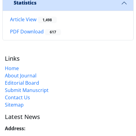
Statistics
Article View
1,498
PDF Download
617
Links
Home
About Journal
Editorial Board
Submit Manuscript
Contact Us
Sitemap
Latest News
Address:
No. 1, Mohandes St., Darya Blv., THR