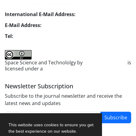
Website:
https://jsstpub.com
International E-Mail Address:
info1@jsstpub.com
E-Mail Address:
jsst@jsstpub.com
Tel:
+982188366030
Space Science and Technololgy by
scientific quarterly
is
licensed under a
Creative Commons Attribution 4.0
International License
.
Newsletter Subscription
Subscribe to the journal newsletter and receive the
latest news and updates
Subscribe
This website uses cookies to ensure you get
the best experience on our website.