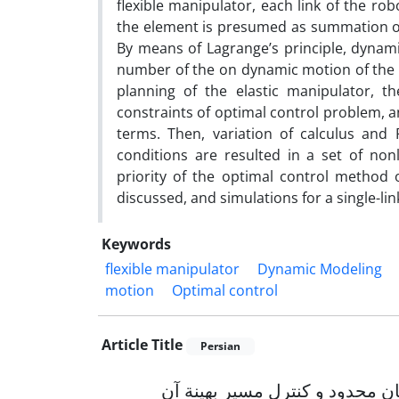
flexible manipulator, each link of the rob
the element is presumed as summation of 
By means of Lagrange’s principle, dynamic
number of the on dynamic motion of the r
planning of the elastic manipulator, 
constraints of optimal control problem, a
terms. Then, variation of calculus and
conditions are resulted in a set of nonl
priority of the optimal control method 
discussed, and simulations for a single-link
Keywords
flexible manipulator
Dynamic Modeling
motion
Optimal control
Article Title
Persian
ن محدود و کنترل مسیر بهینة آن