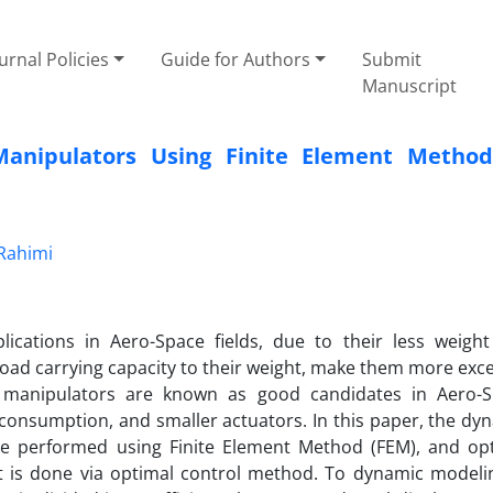
urnal Policies
Guide for Authors
Submit
Manuscript
Manipulators Using Finite Element Metho
 Rahimi
plications in Aero-Space fields, due to their less weigh
r load carrying capacity to their weight, make them more exce
e manipulators are known as good candidates in Aero-
 consumption, and smaller actuators. In this paper, the dy
are performed using Finite Element Method (FEM), and op
ot is done via optimal control method. To dynamic modeli