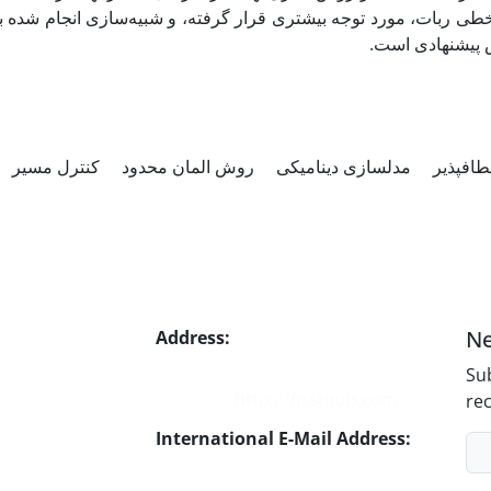
طی ربات، مورد توجه بیشتری قرار گرفته، و شبیه‌سازی انجام شده بر
 پیشنهادی است
طاف­پذیر
مدل­سازی دینامیکی
روش المان محدود
کنترل مسیر
Ne
Address:
No. 1, Mohandes St.,
Darya Blv., THR
Sub
Website:
https://jsstpub.com
rec
International E-Mail Address:
info1@jsstpub.com