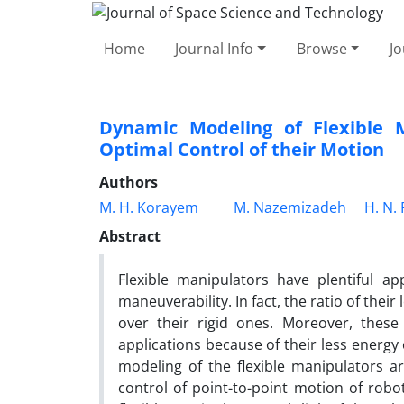
Home
Journal Info
Browse
Jo
Dynamic Modeling of Flexible 
Optimal Control of their Motion
Authors
M. H. Korayem
M. Nazemizadeh
H. N.
Abstract
Flexible manipulators have plentiful ap
maneuverability. In fact, the ratio of thei
over their rigid ones. Moreover, thes
applications because of their less energy
modeling of the flexible manipulators 
control of point-to-point motion of rob