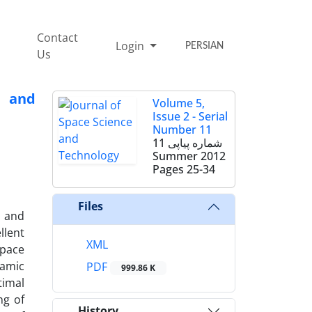
Contact
Login
PERSIAN
Us
d and
Volume 5,
Issue 2 - Serial
Number 11
شماره پیاپی 11
Summer 2012
Pages
25-34
Files
t and
llent
XML
Space
namic
PDF
999.86 K
timal
ng of
History