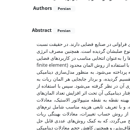
Authors
Persian
Abstract
Persian
ای فراوانی در صنایع فضایی دارند. در حقیقت نسبت
به نوع صلبشان گردیده است. همچنین مصرف انرژی
 را به‌عنوان انتخابی مناسب در کاربردهای فضایی
معرفی کرده است. در این مقاله به مدل‌سازی دینامیکی ربات انعطاف‌پذیر با استفاده از روش المان محدود (finite element
method) ه می‌شود. به منظور مدل‌سازی دینامیکی
منیپولاتور(Manipulator)  و بردار جابجایی هر المان ربات به
آن در نظر گرفته می‌شود. سپس با استفاده از
ار دینامیکی آن تحت اثر افزایش تعداد المان‌های
نه نقطه به نقطه منیپولاتور الاستیک، معادلات
، و با تعریف تابعی هزینه مناسب شامل ترم‌های
از روش حساب تغییرات، معادلات بهینگی ربات
ج می‌گردد، که به کمک روش‌های عددی قابل حل
طاف‌پذیر، و همچنین کاهش حجم معادلات دینامیکی