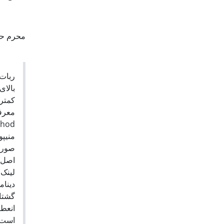
محرم حب
ربات‌
بالای
کمتر،
صورت
اصل ل
لینک 
دینام
گشتا
انعط
است. 