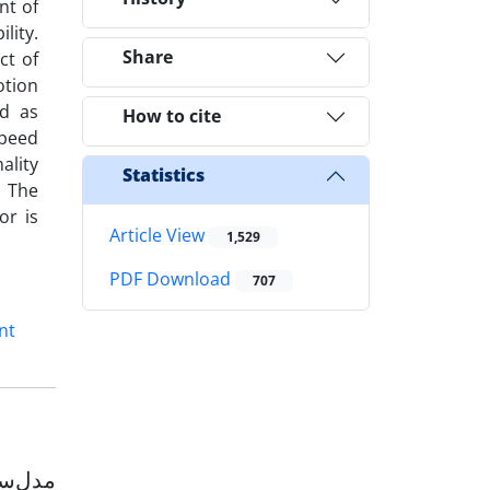
nt of
lity.
Share
ct of
otion
ed as
How to cite
speed
ality
Statistics
. The
or is
Article View
1,529
PDF Download
707
nt
مدل‌سا