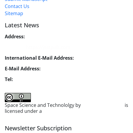
Contact Us
Sitemap
Latest News
Address:
No. 1, Mohandes St., Darya Blv., THR
Website:
https://jsstpub.com
International E-Mail Address:
info1@jsstpub.com
E-Mail Address:
jsst@jsstpub.com
Tel:
+982188366030
Space Science and Technololgy by
scientific quarterly
is
licensed under a
Creative Commons Attribution 4.0
International License
.
Newsletter Subscription