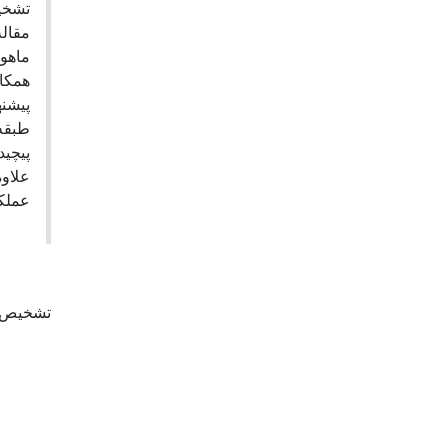
تشخی
مقاله
همکار
طبقه
پیچید
علاو
عملک.
تشخیص ن