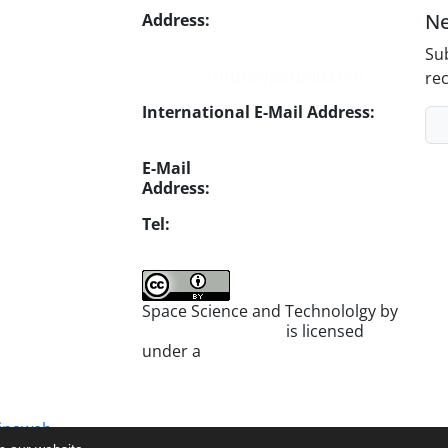
Ne
Address:
No. 1, Mohandes St.,
Darya Blv., THR
Sub
Website:
https://jsstpub.com
rec
International E-Mail Address:
info1@jsstpub.com
E-Mail
Address:
jsst@jsstpub.com
Tel:
+982188366030
Space Science and Technololgy by
scientific quarterly
is licensed
under a
Creative Commons
Attribution 4.0 International
License
.
inaweb