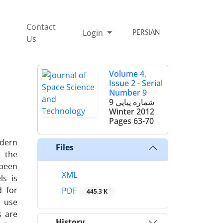
Contact
Login
PERSIAN
Us
Volume 4,
Issue 2 - Serial
Number 9
شماره پیاپی 9
Winter 2012
Pages
63-70
dern
Files
 the
 been
XML
ls is
d for
PDF
445.3 K
s use
s are
History