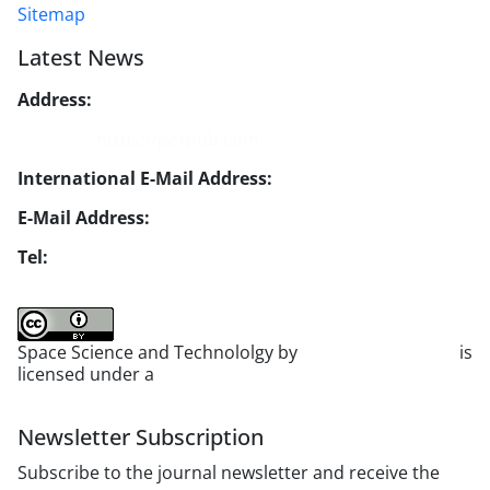
Sitemap
Latest News
Address:
No. 1, Mohandes St., Darya Blv., THR
Website:
https://jsstpub.com
International E-Mail Address:
info1@jsstpub.com
E-Mail Address:
jsst@jsstpub.com
Tel:
+982188366030
Space Science and Technololgy by
scientific quarterly
is
licensed under a
Creative Commons Attribution 4.0
International License
.
Newsletter Subscription
Subscribe to the journal newsletter and receive the