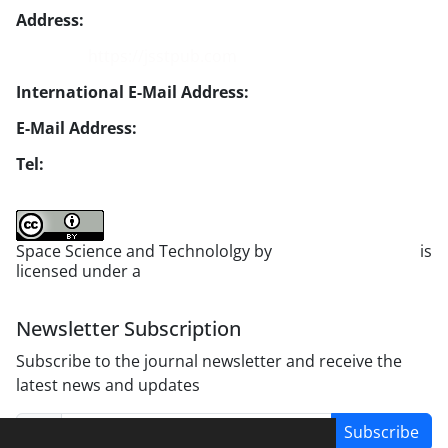
Address:
No. 1, Mohandes St., Darya Blv., THR
Website:
https://jsstpub.com
International E-Mail Address:
info1@jsstpub.com
E-Mail Address:
jsst@jsstpub.com
Tel:
+982188366030
Space Science and Technololgy by
scientific quarterly
is
licensed under a
Creative Commons Attribution 4.0
International License
.
Newsletter Subscription
Subscribe to the journal newsletter and receive the
latest news and updates
Subscribe