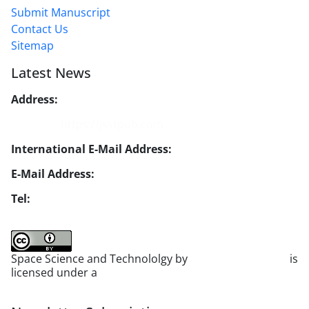
Submit Manuscript
Contact Us
Sitemap
Latest News
Address:
No. 1, Mohandes St., Darya Blv., THR
Website:
https://jsstpub.com
International E-Mail Address:
info1@jsstpub.com
E-Mail Address:
jsst@jsstpub.com
Tel:
+982188366030
Space Science and Technololgy by
scientific quarterly
is
licensed under a
Creative Commons Attribution 4.0
International License
.