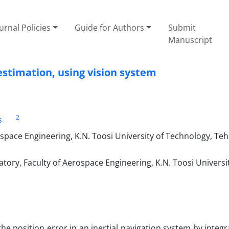
urnal Policies
Guide for Authors
Submit
Manuscript
 estimation, using vision system
2
s
pace Engineering, K.N. Toosi University of Technology, Teh
ory, Faculty of Aerospace Engineering, K.N. Toosi Universit
the position error in an inertial navigation system by integr