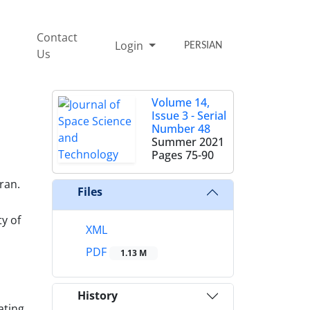
Contact
Login
PERSIAN
Us
Volume 14,
Issue 3 - Serial
Number 48
Summer 2021
Pages
75-90
ran.
Files
y of
XML
PDF
1.13 M
History
ating