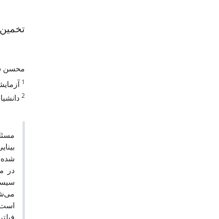
تخمین 
محسن ش
1
آزمایش
2
دانشیار
مسئله
بینای
شده، 
در م
سیست
می‌شو
است. 
فیلت