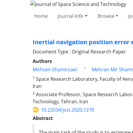
Home
Journal Info
Browse
Jo
Inertial navigation position error
Document Type : Original Research Paper
Authors
1
Mohsen Shamirzaei
Mehran Mir Sham
1
Space Research Laboratory, Faculty of Aeros
Iran
2
Associate Professor, Space Research Laborat
Technology, Tehran, Iran
10.22034/jsst.2020.1270
Abstract
The main task of the study is to estimate 