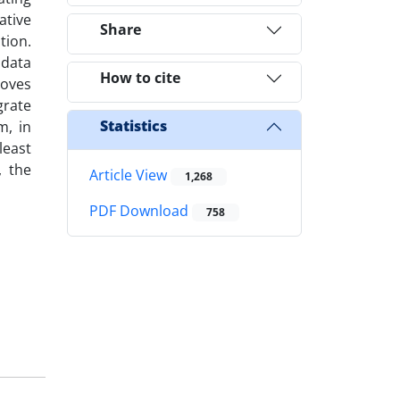
ative
Share
tion.
 data
How to cite
roves
grate
Statistics
m, in
least
, the
Article View
1,268
PDF Download
758