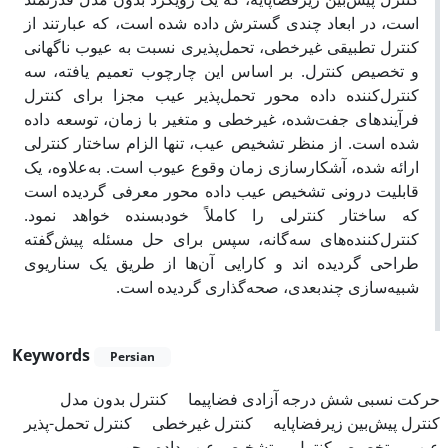
است، در ابعاد چندی گسترش داده شده است، که عبارتند از
کنترل تطبیقی غیرخطی، تحمل‌پذیری نسبت به عیوب ناگهانی
و تخصیص کنترل. بر اساس این چارچوب تعمیم یافته، سه
کنترل‌کننده داده محور تحمل‌پذیر عیب مجزا برای کنترل
فرآیندهای جفت‌شده، غیرخطی و متغیر با زمان، توسعه داده
شده است. از منظر تشخیص عیب، تنها الزام ساختار کنترلی
ارائه شده، آشکارسازی زمان وقوع عیوب است. به‌علاوه، یک
قابلیت درونی تشخیص عیب داده محور معرفی گردیده است
که ساختار کنترلی را کاملاً خودبسنده خواهد نمود.
کنترل‌کننده‌های سه‌گانه، سپس برای حل مسئله پیش‌گفته
طراحی گردیده اند و کارایی آن‌ها از طریق یک سناریوی
شبیه‌سازی چندبعدی، صحه‌گذاری گردیده است.
Keywords
Persian
حرکت نسبی شش درجه آزادی فضاپیما
کنترل بدون مدل
کنترل پیش‌بین زیرفضاپایه
کنترل غیرخطی
کنترل تحمل-پذیر
عیب
تخصیص کنترل
تشخیص عیب داده محور