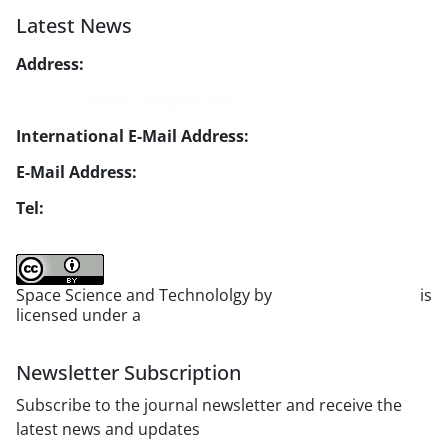
Latest News
Address:
No. 1, Mohandes St., Darya Blv., THR
Website:
https://jsstpub.com
International E-Mail Address:
info1@jsstpub.com
E-Mail Address:
jsst@jsstpub.com
Tel:
+982188366030
Space Science and Technololgy by
scientific quarterly
is
licensed under a
Creative Commons Attribution 4.0
International License
.
Newsletter Subscription
Subscribe to the journal newsletter and receive the
latest news and updates