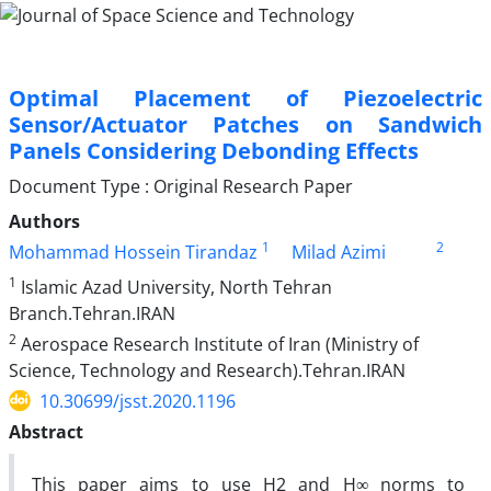
Optimal Placement of Piezoelectric
Sensor/Actuator Patches on Sandwich
Panels Considering Debonding Effects
Document Type : Original Research Paper
Authors
1
2
Mohammad Hossein Tirandaz
Milad Azimi
1
Islamic Azad University, North Tehran
Branch.Tehran.IRAN
2
Aerospace Research Institute of Iran (Ministry of
Science, Technology and Research).Tehran.IRAN
10.30699/jsst.2020.1196
Abstract
This paper aims to use H2 and H∞ norms to