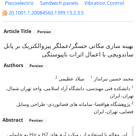
Piezoelectric
Sandwich panels
Vibration Control
20.1001.1.20084560.1399.13.2.3.5
Article Title
Persian
بهینه سازی مکانی حسگر/عملگر پیزوالکتریک بر پانل
ساندویچی با اعمال اثرات ناپیوستگی
Authors
Persian
2
1
محمد حسین تیرانداز
میلاد عظیمی
1
دانشکده فنی مهندسی، دانشگاه آزاد اسلامی، واحد تهران شمال،
تهران، ایران
2
پژوهشگاه هوافضا- سامانه های فضانوردی- طراحی وسایل
فضایی، تهران، ایران
Abstract
Persian
این مقاله با استفاده از رویکرد نُرم های H2 و ∞H به جانمایی