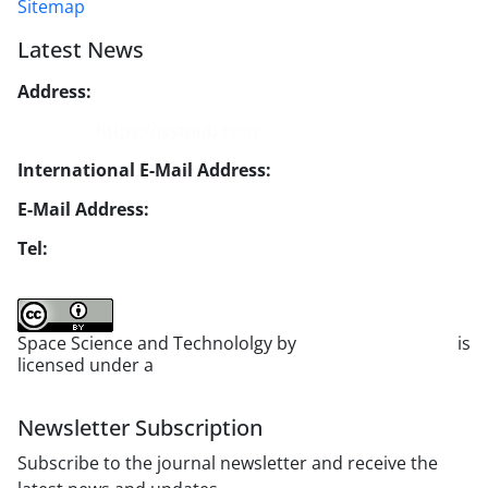
Sitemap
Latest News
Address:
No. 1, Mohandes St., Darya Blv., THR
Website:
https://jsstpub.com
International E-Mail Address:
info1@jsstpub.com
E-Mail Address:
jsst@jsstpub.com
Tel:
+982188366030
Space Science and Technololgy by
scientific quarterly
is
licensed under a
Creative Commons Attribution 4.0
International License
.
Newsletter Subscription
Subscribe to the journal newsletter and receive the