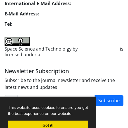
International E-Mail Address:
info1@jsstpub.com
E-Mail Address:
jsst@jsstpub.com
Tel:
+982188366030
Space Science and Technololgy by
scientific quarterly
is
licensed under a
Creative Commons Attribution 4.0
International License
.
Newsletter Subscription
Subscribe to the journal newsletter and receive the
latest news and updates
Subscribe
This website uses cookies to ensure you get
the best experience on our website.
Got it!