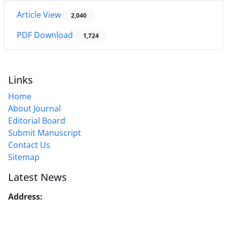
Article View
2,040
PDF Download
1,724
Links
Home
About Journal
Editorial Board
Submit Manuscript
Contact Us
Sitemap
Latest News
Address:
No. 1, Mohandes St., Darya Blv., THR
Website:
https://jsstpub.com