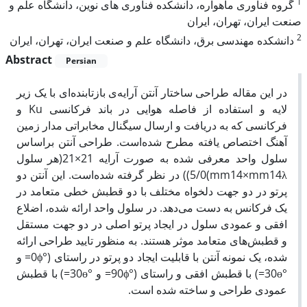
1
گروه فناوری ماهواره، دانشکده فناوری های نوین، دانشگاه علم و
صنعت ایران، تهران، ایران
2
دانشکده مهندسی برق، دانشگاه علم و صنعت ایران، تهران، ایران
Abstract
Persian
در این مقاله طراحی ساختار آنتن آرایه‌ی بازتابنده‌ای با یک زیر
لایه و استفاده از فاصله هوایی در باند فرکانسی Ku و
فرکانسی که به دریافت و ارسال سیگنال مخابراتی مدار زمین
آهنگ اختصاص یافته مطرح شده‌است. طراحی آنتن براساس
سلول واحد معرفی شده به صورت آرایه 21×21(هر سلول
mm14×mm14λ)5/0)) در نظر گرفته شده‌است. این آنتن دو
پرتو در دو جهت دلخواه مختلف با دو قطبش‌ خطی متعامد در
یک فرکانس به دست می‌دهد. در سلول واحد ارائه شده، اضلاع
افقی و عمودی سلول در ایجاد پرتو اصلی در دو جهت مستقل
و قطبش‌های متعامد موثر هستند. به منظور تایید طراحی ارائه
شده، یک نمونه آنتن با قابلیت ایجاد دو پرتو در راستای (°0ϕ= و
°30ɵ=) با قطبش افقی و راستای (°90ϕ= و °30ɵ=) با قطبش
عمودی طراحی و ساخته شده است.