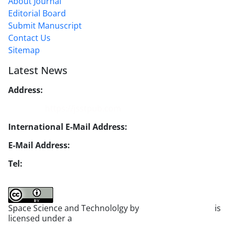
About Journal
Editorial Board
Submit Manuscript
Contact Us
Sitemap
Latest News
Address:
No. 1, Mohandes St., Darya Blv., THR
Website:
https://jsstpub.com
International E-Mail Address:
info1@jsstpub.com
E-Mail Address:
jsst@jsstpub.com
Tel:
+982188366030
Space Science and Technololgy by
scientific quarterly
is
licensed under a
Creative Commons Attribution 4.0
International License
.