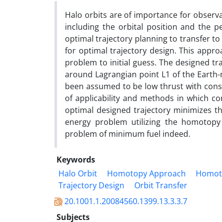
Halo orbits are of importance for observat
including the orbital position and the p
optimal trajectory planning to transfer 
for optimal trajectory design. This appr
problem to initial guess. The designed tra
around Lagrangian point L1 of the Earth
been assumed to be low thrust with con
of applicability and methods in which 
optimal designed trajectory minimizes t
energy problem utilizing the homotopy 
problem of minimum fuel indeed.
Keywords
Halo Orbit
Homotopy Approach
Homoto
Trajectory Design
Orbit Transfer
20.1001.1.20084560.1399.13.3.3.7
Subjects