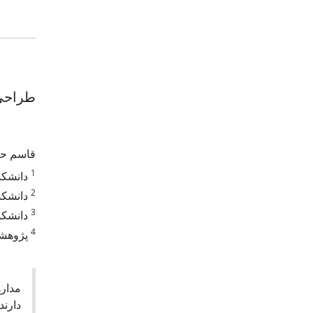
طراحی 
قاسم ح
1
دانشکد
2
دانشکد
3
دانشکد
4
پژوهشکد
مداره
دارند