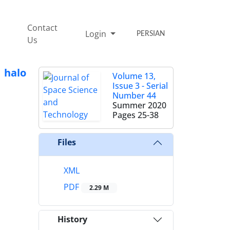
Contact
Login
PERSIAN
Us
 halo
Volume 13,
Issue 3 - Serial
Number 44
Summer 2020
Pages
25-38
Files
XML
PDF
2.29 M
History