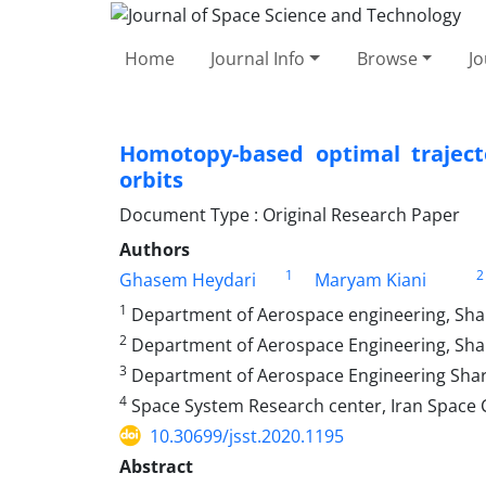
Home
Journal Info
Browse
Jo
Homotopy-based optimal trajecto
orbits
Document Type : Original Research Paper
Authors
1
2
Ghasem Heydari
Maryam Kiani
1
Department of Aerospace engineering, Shari
2
Department of Aerospace Engineering, Shari
3
Department of Aerospace Engineering Sharif
4
Space System Research center, Iran Space C
10.30699/jsst.2020.1195
Abstract