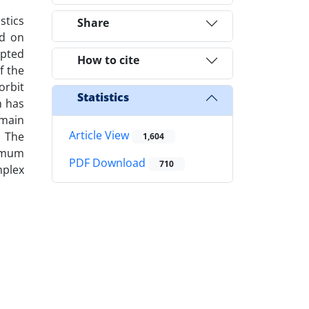
stics
Share
ed on
opted
How to cite
f the
orbit
Statistics
m has
omain
Article View
. The
1,604
nimum
PDF Download
710
mplex