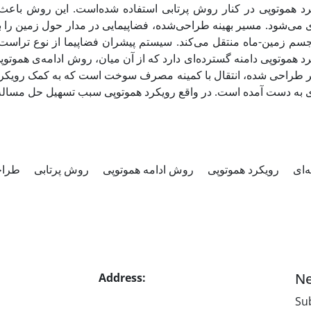
رد هموتوپی در کنار روش پرتابی استفاده شده‌است. این روش باع
جسم زمین-ماه منتقل می‌کند. سیستم پیشران فضاپیما از نوع تراست
د هموتوپی دامنه گسترده‌ای دارد که از آن میان، روش ادامه‌ی هموت
 طراحی شده، انتقال با کمینه مصرف سوخت است که به کمک رویکرد
ژی به دست آمده است. در واقع رویکرد هموتوپی سبب تسهیل حل م
ه‌ای
رویکرد هموتوپی
روش ادامه هموتوپی
روش پرتابی
طراح
Ne
Address:
No. 1, Mohandes St.,
Darya Blv., THR
Sub